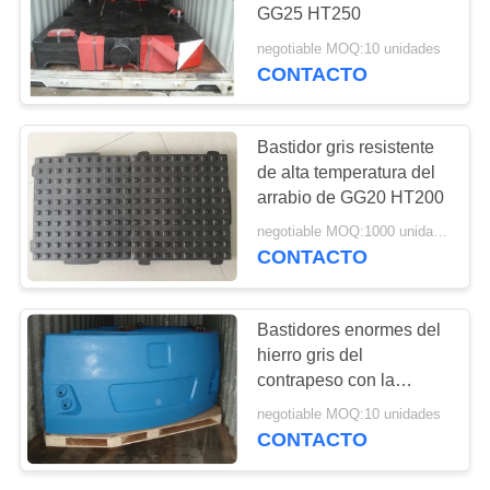
CITA
GG25 HT250
negotiable MOQ:10 unidades
CONTACTO
33
MAPA
productos de la
DEL
SITIO
Bastidor gris resistente
colada en cámara
de alta temperatura del
arrabio de GG20 HT200
de vacío
PRIVACY
negotiable MOQ:1000 unidades
POLICY
CONTACTO
30
Bastidores enormes del
Piezas de la
hierro gris del
contrapeso con la
carretilla elevadora
estructura del final que
negotiable MOQ:10 unidades
pinta la buena superficie
CONTACTO