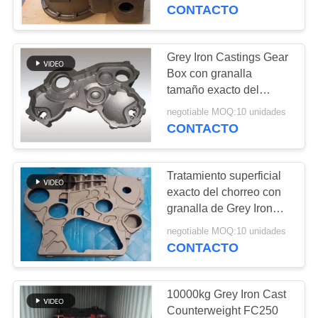
construcción
CONTACTO
CONTROL
DE
Grey Iron Castings Gear
12
CALIDAD
Box con granalla
tamaño exacto del
Bastidores del ADI
tratamiento superficial
negotiable MOQ:10 unidades
ÉNTRENOS
del chorreo
CONTACTO
EN
CONTACTO
Tratamiento superficial
CON
exacto del chorreo con
granalla de Grey Iron
50
Castings Gear Box del
NOTICIAS
negotiable MOQ:10 unidades
tamaño
CONTACTO
Peso contrario
PIDA
10000kg Grey Iron Cast
UNA
Counterweight FC250