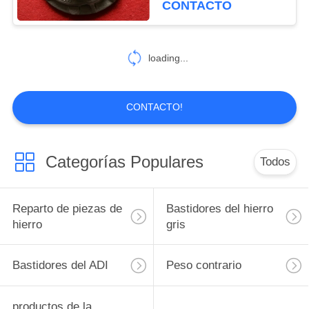
CONTACTO
26
Bastidor de arena
loading...
de la resina
CONTACTO!
Categorías Populares
Todos
16
Bastidores perdidos
Reparto de piezas de
Bastidores del hierro
de la espuma
hierro
gris
Bastidores del ADI
Peso contrario
productos de la