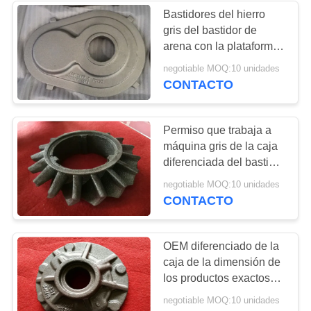
Bastidores del hierro
gris del bastidor de
17
arena con la plataforma
Productos dúctiles
de la madera
negotiable MOQ:10 unidades
contrachapada/el
CONTACTO
del hierro
embalaje de la caja
Permiso que trabaja a
máquina gris de la caja
diferenciada del bastidor
del arrabio de FC250
25
negotiable MOQ:10 unidades
GG25 HT250 pequeño
CONTACTO
fundición de arena
verde
OEM diferenciado de la
caja de la dimensión de
los productos exactos
del arrabio disponible
negotiable MOQ:10 unidades