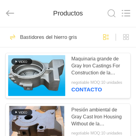
Hefei
Casting
&
Forging
Productos
Factory.
All
Rights
Reserved.
HOGAR
Developed
57
by
Bastidores del hierro gris
ECER
Reparto de piezas
PRODUCTOS
de hierro
Maquinaria grande de
Gray Iron Castings For
SOBRE
Construction de la
NOSOTROS
vivienda
negotiable MOQ:10 unidades
CONTACTO
23
VIAJE
Bastidores del
DE
Presión ambiental de
Gray Cast Iron Housing
LA
hierro gris
Without de la
FÁBRICA
maquinaria de
negotiable MOQ:10 unidades