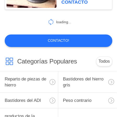
CONTACTO
26
Bastidor de arena
loading...
de la resina
CONTACTO!
Categorías Populares
Todos
16
Bastidores perdidos
Reparto de piezas de
Bastidores del hierro
de la espuma
hierro
gris
Bastidores del ADI
Peso contrario
productos de la