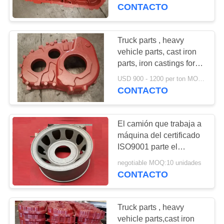
camión
CONTACTO
CONTROL
DE
Truck parts , heavy
12
CALIDAD
vehicle parts, cast iron
parts, iron castings for
Bastidores del ADI
transfer case
USD 900 - 1200 per ton MOQ:10 unidades
ÉNTRENOS
CONTACTO
EN
CONTACTO
El camión que trabaja a
CON
máquina del certificado
ISO9001 parte el
50
servicio del OEM del eje
NOTICIAS
negotiable MOQ:10 unidades
de rueda disponible
CONTACTO
Peso contrario
PIDA
Truck parts , heavy
UNA
vehicle parts,cast iron