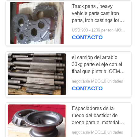
Truck parts , heavy
vehicle parts,cast iron
17
parts, iron castings for
Productos dúctiles
transfer housing
USD 900 - 1200 per ton MOQ:10 unidades
CONTACTO
del hierro
el camión del arrabio
33kg parte el eje con el
final que pinta al OEM
disponible
25
negotiable MOQ:10 unidades
CONTACTO
fundición de arena
verde
Espaciadores de la
rueda del bastidor de
arena para el material
de los camiones
negotiable MOQ:10 unidades
FCD550 GGG55 QT550