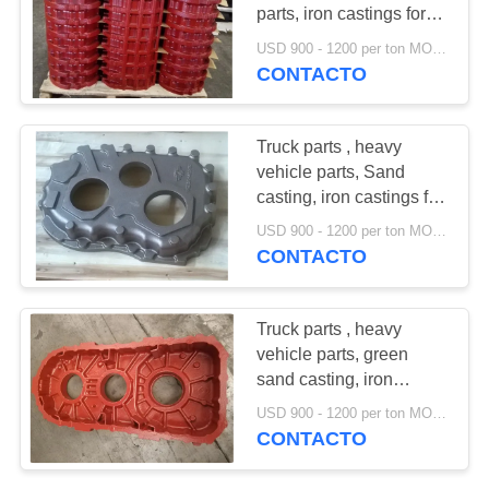
CITA
parts, iron castings for
transmission case
USD 900 - 1200 per ton MOQ:10 unidades
CONTACTO
33
MAPA
productos de la
DEL
SITIO
Truck parts , heavy
colada en cámara
vehicle parts, Sand
casting, iron castings for
de vacío
PRIVACY
transfer housing
USD 900 - 1200 per ton MOQ:10 unidades
POLICY
CONTACTO
30
Truck parts , heavy
Piezas de la
vehicle parts, green
sand casting, iron
carretilla elevadora
castings for transfer case
USD 900 - 1200 per ton MOQ:10 unidades
CONTACTO