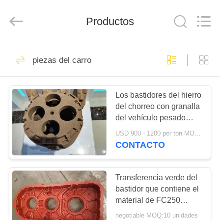
Hefei
Casting
&
Productos
Forging
Factory.
All
Rights
Reserved.
HOGAR
57
Developed
by
piezas del carro
ECER
Reparto de piezas
PRODUCTOS
de hierro
Los bastidores del hierro
del chorreo con granalla
SOBRE
del vehículo pesado
NOSOTROS
acarrean piezas
USD 900 - 1200 per ton MOQ:50 unidades
CONTACTO
23
VIAJE
Bastidores del
DE
Transferencia verde del
bastidor que contiene el
LA
hierro gris
material de FC250
FÁBRICA
GG250 HT250 para el
negotiable MOQ:10 unidades